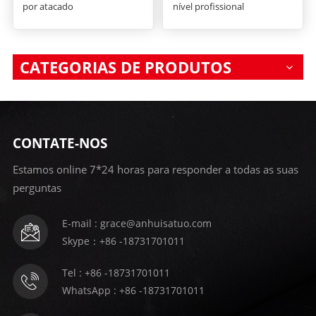
por atacado
nível profissional
CATEGORIAS DE PRODUTOS
CONTATE-NOS
Estamos online 7*24 horas para responder a todas as suas
perguntas
E-mail : grace@anhuisatuo.com
Skype：+86 -18731701011
Tel : +86 -18731701011
WhatsApp : +86 -18731701011