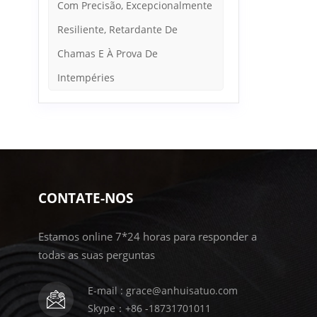
Com Precisão, Excepcionalmente
Resiliente, Retardante De
Chamas E À Prova De
Intempéries
CONTATE-NOS
Estamos online 7*24 horas para responder a
todas as suas perguntas
E-mail : grace@anhuisatuo.com
Skype：+86 -18731701011