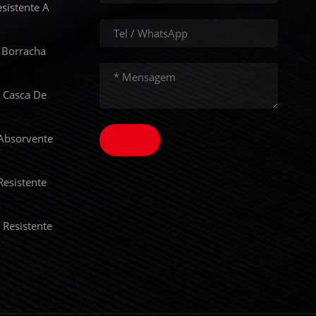
sistente A
 Borracha
 Casca De
Absorvente
Resistente
 Resistente