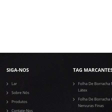
SIGA-NOS
TAG MARCANTE
Lar
Folha De Borracha 
Látex
Sobre Nós
Folha De Borracha
Produtos
Nervuras Finas
Contate-Nos