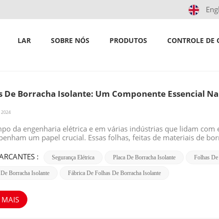
Eng
Tapete de borracha isolante
lar
/
Procurar
LAR
SOBRE NÓS
PRODUTOS
CONTROLE DE 
s De Borracha Isolante: Um Componente Essencial Na 
 2024
o da engenharia elétrica e em várias indústrias que lidam com el
enham um papel crucial. Essas folhas, feitas de materiais de bo
tes, são projetadas para impedir a transmissão de corrente elétr
ia das folhas de borracha isolante é fornecer uma superfície de 
ARCANTES :
Segurança Elétrica
Placa De Borracha Isolante
Folhas De 
co. Elas são comumente usadas em subestações elétricas, usinas d
nção e reparo elétrico. Ao colocar essas folhas no chão ou nas b
 De Borracha Isolante
Fábrica De Folhas De Borracha Isolante
as elétricas energizadas são significativamente reduzidas. Uma d
te é sua rigidez dielétrica. Essa propriedade determina a voltag
nte passe. Folhas de borracha isolante de alta qualidade têm rigid
 MAIS
 encontradas em sistemas elétricos industriais e comerciais. Alé
e, rasgos e vários fatores ambientais. Elas podem suportar exposi