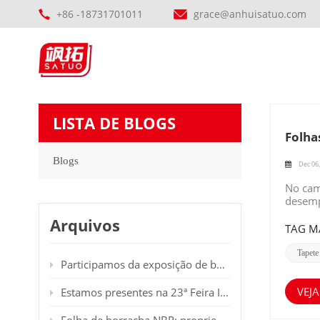
+86 -18731701011
grace@anhuisatuo.com
LISTA DE BLOGS
Folha
Blogs
Dec 06,
No camp
desemp
isolan
Arquivos
primár
TAG M
elétri
manute
Tapete
Participamos da exposição de borracha em Dubai.
com peç
isolan
a corre
VEJA
Estamos presentes na 23ª Feira Internacional de Plásticos e Borracha em Düsseldorf, Alemanha. Sejam bem-vindos ao nosso estande.
típicas
desgast