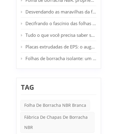
Folha de borracha NBR: propriedades, aplicações e vantagens
ponto,
para me
Desvendando as maravilhas da folha de borracha SBR: seu aliado industrial e doméstico
como es
de pro
Decifrando o fascínio das folhas de borracha CR: o epítome da resiliência industrial
adequa
elétric
Tudo o que você precisa saber sobre a placa de lã de rocha
elétric
Placas extrudadas de EPS: o auge da inovação em isolamento arquitetônico
Folhas de borracha isolante: um componente essencial na segurança elétrica
TAG
Folha De Borracha NBR Branca
Fábrica De Chapas De Borracha
NBR