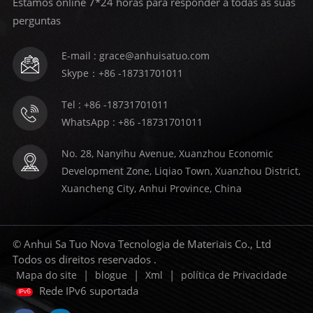
Estamos online 7*24 horas para responder a todas as suas
perguntas
E-mail : grace@anhuisatuo.com
Skype：+86 -18731701011
Tel : +86 -18731701011
WhatsApp : +86 -18731701011
No. 28, Nanyihu Avenue, Xuanzhou Economic
Development Zone, Liqiao Town, Xuanzhou District,
Xuancheng City, Anhui Province, China
© Anhui Sa Tuo Nova Tecnologia de Materiais Co., Ltd
Todos os direitos reservados .
|
|
|
Mapa do site
blogue
Xml
política de Privacidade
Rede IPv6 suportada