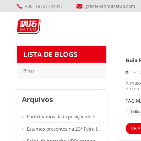
+86 -18731701011
grace@anhuisatuo.com
LISTA DE BLOGS
Guia 
Blogs
Dec 13,
A maio
de tem
antes 
Arquivos
podem 
TAG M
oxigén
de arm
Folha 
Participamos da exposição de borracha em Dubai.
ultrapa
temper
70%, p
VEJA
Estamos presentes na 23ª Feira Internacional de Plásticos e Borracha em Düsseldorf, Alemanha. Sejam bem-vindos ao nosso estande.
curtos
evitad