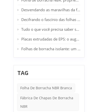
Folha de borracha NBR: propriedades, aplicações e vantagens
ou vap
ultrav
Desvendando as maravilhas da folha de borracha SBR: seu aliado industrial e doméstico
armaze
tomar 
Decifrando o fascínio das folhas de borracha CR: o epítome da resiliência industrial
Tudo o que você precisa saber sobre a placa de lã de rocha
Placas extrudadas de EPS: o auge da inovação em isolamento arquitetônico
Folhas de borracha isolante: um componente essencial na segurança elétrica
TAG
Folha De Borracha NBR Branca
Fábrica De Chapas De Borracha
NBR