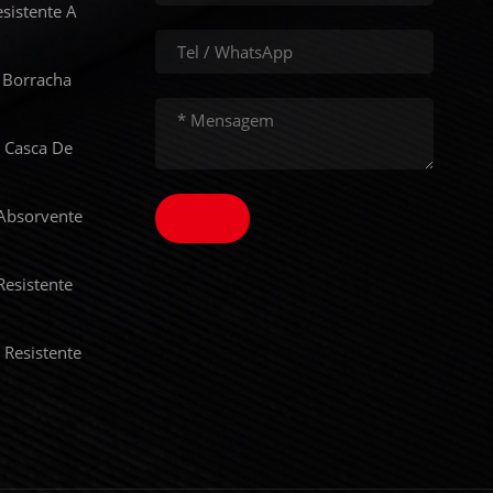
sistente A
 Borracha
 Casca De
Absorvente
Resistente
 Resistente