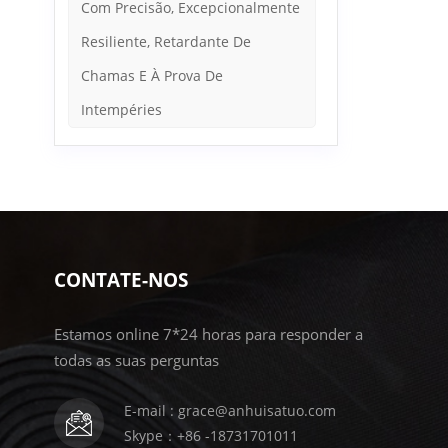
Com Precisão, Excepcionalmente
Resiliente, Retardante De
Chamas E À Prova De
Intempéries
CONTATE-NOS
Estamos online 7*24 horas para responder a
todas as suas perguntas
E-mail : grace@anhuisatuo.com
Skype：+86 -18731701011