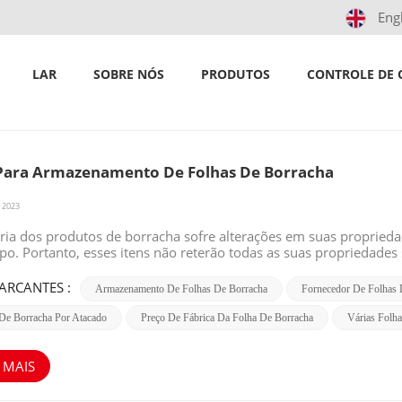
Eng
Preço de fábrica da folha de borracha
lar
/
Procurar
LAR
SOBRE NÓS
PRODUTOS
CONTROLE DE 
Para Armazenamento De Folhas De Borracha
 2023
ria dos produtos de borracha sofre alterações em suas propried
po. Portanto, esses itens não reterão todas as suas propriedad
do uso (dureza excessiva, amolecimento da borracha ou rachaduras
ser o resultado de um factor específico ou de uma combinação de
ARCANTES :
Armazenamento De Folhas De Borracha
Fornecedor De Folhas 
io, ozono, luz solar, calor ou humidade. Os efeitos adversos des
azenamento cuidadosas. LEGALA temperatura ideal é de 10°C. A t
De Borracha Por Atacado
Preço De Fábrica Da Folha De Borracha
Várias Folh
ssar +30ºC. Caso a temperatura prevista seja inferior a 0º C, de
atura das peças para evitar danos. AMBIENTE SECOÉ aconselháve
ois um ambiente excessivamente seco prejudica a borracha. No e
 MAIS
 períodos. VENTILAÇÃOA ventilação deve ser tão suave quanto pos
as. PONTOS DE CALOROs rolos de borracha devem ser armazenados