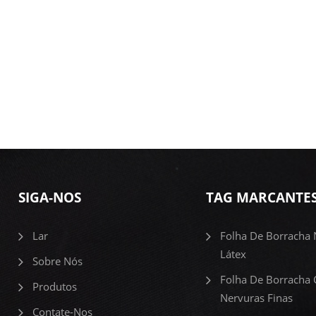
SIGA-NOS
TAG MARCANTE
Lar
Folha De Borracha 
Látex
Sobre Nós
Folha De Borracha
Produtos
Nervuras Finas
Contate-Nos